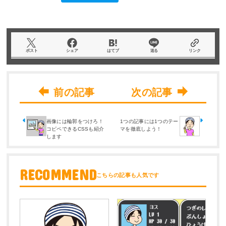
ポスト
シェア
はてブ
送る
リンク
画像には輪郭をつけろ！
1つの記事には1つのテー
コピペできるCSSも紹介
マを徹底しよう！
します
RECOMMEND