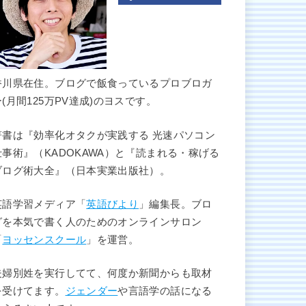
香川県在住。ブログで飯食っているプロブロガ
ー(月間125万PV達成)のヨスです。
著書は『効率化オタクが実践する 光速パソコン
仕事術』（KADOKAWA）と『読まれる・稼げる
ブログ術大全』（日本実業出版社）。
英語学習メディア「
英語びより
」編集長。ブロ
グを本気で書く人のためのオンラインサロン
「
ヨッセンスクール
」を運営。
夫婦別姓を実行してて、何度か新聞からも取材
を受けてます。
ジェンダー
や言語学の話になる